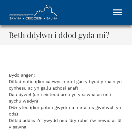
Skip
to
Tog
content
Nav
Beth ddylwn i ddod gyda mi?
Cartref
Ynglŷn
Tocynnau Anrheg
Bydd angen:
Dillad nofio (dim caewyr metel gan y bydd y rhain yn
cynhesu ac yn gallu achosi anaf)
Cysylltwch â Ni
Dau dywel (un i eistedd arno yn y sawna ac un i
sychu wedyn)
Dŵr yfed (dim poteli gwydr na metal os gwelwch yn
MWY
dda)
Dillad addas i’r tywydd neu ‘dry robe’ i’w newid ar ôl
y sawna