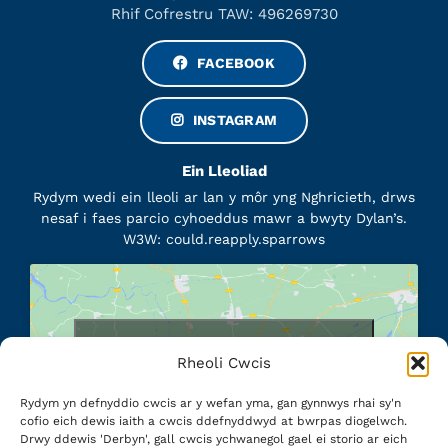
Rhif Cofrestru TAW: 496269730
FACEBOOK
INSTAGRAM
Ein Lleoliad
Rydym wedi ein lleoli ar lan y môr yng Nghricieth, drws
nesaf i faes parcio cyhoeddus mawr a bwyty Dylan’s.
W3W: could.reapply.sparrows
Click to accept marketing cookies and
Rheoli Cwcis
enable this content
Rydym yn defnyddio cwcis ar y wefan yma, gan gynnwys rhai sy'n
cofio eich dewis iaith a cwcis ddefnyddwyd at bwrpas diogelwch.
Drwy ddewis 'Derbyn', gall cwcis ychwanegol gael ei storio ar eich