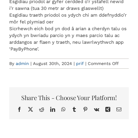
ARCHEBU
Esgidiau priodol ar gyfer cerdded o’r ystafell newid
i’r sawna (tua 30 metr ar draws glaswellt)
Esgidiau traeth priodol os ydych chi am ddefnyddio’r
môr fel plymiad oer
Sicrhewch eich bod yn dod â arian a cherdyn talu os
ydych yn bwriadu parcio yn y maes parcio talu ac
arddangos ar flaen y traeth, neu lawrlwythwch app
‘PayByPhone’.
on
By
admin
|
August 30th, 2024
|
prif
|
Comments Off
Beth
ddylwn
i
ddod
gyda
Share This - Choose Your Platform!
mi?
Facebook
X
Reddit
LinkedIn
WhatsApp
Tumblr
Pinterest
Vk
Xing
Email